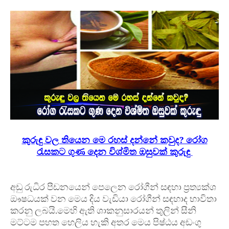
කුරුඳු වල තියෙන මෙ රහස් දන්නේ කවුද? රෝග
රැසකට ගුණ දෙන විශ්මිත ඔසුවක් කුරුඳු
අඩු රුධිර පීඩනයෙන් පෙලෙන රෝගීන් සඳහා ප්‍රත්‍යක්ශ
ඖෂධයක් වන මෙය දිය වැඩියා රෝගීන් සඳහාද භාවිතා
කරනු ලබයි.මෙහි ඇති ශාකනුසාරයන් තුලින් සීනි
මට්ටම පහත හෙලිය හැකි අතර මෙය පිෂ්ඨය අඩංගු