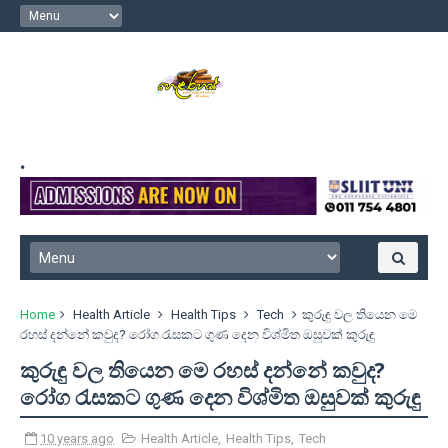
.
Home
Health Article
Health Tips
Tech
කුරුඳු වල තියෙන මෙ
රහස් දන්නේ කවුද? රෝග රැසකට ගුණ දෙන විශ්මිත ඔසුවක් කුරුඳු
කුරුඳු වල තියෙන මෙ රහස් දන්නේ කවුද?
රෝග රැසකට ගුණ දෙන විශ්මිත ඔසුවක් කුරුඳු
10 years ago
Health Article
,
Health Tips
,
Tech