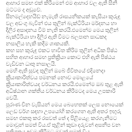
ආහාර සමඟ එක් කිරීමෙන් එම ආහාර වල ඇතී සීනී
මට්ටම ද අඩුවේ.
සිනමල්දෙහයිඩ් නැමැති රාසයනිකයක් කැසියා කුරුඳු
වල අඩංගු බැවින් එය තුලින් බැක්ටීරියා මර්දනය හා
දීලීර අසාදනය වීම් නැති කරයි.එමෙන්ම මෙය තුලින්
බැක්ටීරියා හා දීලීර ඇති වීමට බලපාන සාධකද
නසාලිය හැකි කදීම ශාකයකි.
කහ සහ කුරුඳු එකට භාවිත කිරීම තුලින් අධික පිෂ්ඨ
සහිත ආහාර සමඟ ප්‍රතික්‍රියා කොට එහි ඇති පිෂ්ඨය
වැඩිවන ධාතු නසාලයි.
මෙහි ඇති සුවඳ තුලින් ඔබේ ජීවිතයේ එදිනෙදා
ක්‍රියාකාරිත්වය පමනක් නොව මොළයේ
ක්‍රියාකාරිත්වයද වර්ධනය කරයි.එමෙන්ම ඔබ තුළ ඇති
අධිෂ්ඨාන ශක්තීය වර්ධනය කිරීමටද මෙය උපකාරී
වෙයි.
පුරාණ චීන වැසියන් මෙය බෙහෙතක් ලෙස නොයෙක්
ලෙඩ වර්ග සඳහා උපයෝගි කරගෙන ඇති අතර ඉඟුරු
සමඟ එකතු කර රසවත් තේ ද පිළියෙළ කරගැනීමට
මොවුන් සමත් විය.ඒ තුළින් කුඩා දරුවන් අසනීප වන
ප්‍රතිශතය අවම කිරීමට ඔවුන් සමත් විය.