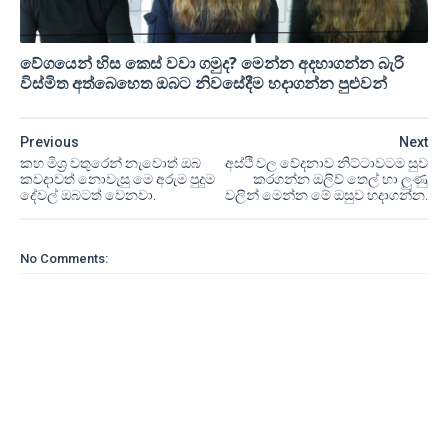
වේගයෙන් හිස කෙස් වවා ගමුද? මෙන්න අදහාගන්න බැරි
විස්මිත අත්බෙහෙත ඔබට නිවසේදීම හදාගන්න පුළුවන්
Previous
Next
කහ මිශ්‍ර වතුරෙන් නැවොත් ඔබ
අස්ථි වල වේදනාව නිට්ටාවටම සුව
කවදාවත් නොවැසු මෙ අරුම පුදුම
කරගන්න ඔලිව් තෙල් හා ලුණු
දේවල් ඔබටත් වෙනවා.
වලින් මෙන්න මේ ඔසුව හදාගන්න.
No Comments: