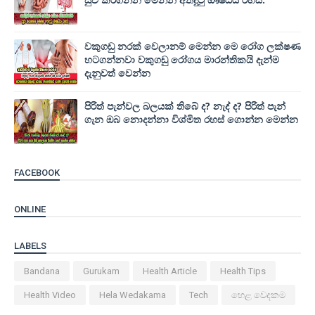
වකුගඩු නරක් වෙලානම් මෙන්න මෙ රෝග ලක්ෂණ
හටගන්නවා වකුගඩු රෝගය මාරන්තිකයි දැන්ම
දැනුවත් වෙන්න
පිරිත් පැන්වල බලයක් තිබේ ද? නැද් ද? පිරිත් පැන්
ගැන ඔබ නොදන්නා විශ්මිත රහස් ගොන්න මෙන්න
FACEBOOK
ONLINE
LABELS
Bandana
Gurukam
Health Article
Health Tips
Health Video
Hela Wedakama
Tech
හෙළ වෙදකම