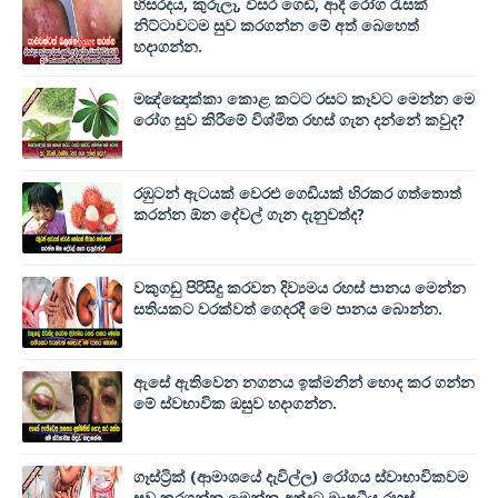
හිසරදය, කුරුලෑ, විසර ගෙඩි, ආදී රෝග රැසක්
නිට්ටාවටම සුව කරගන්න මේ අත් බෙහෙත්
හදාගන්න.
මඤ්ඤොක්‌කා කොළ කටට රසට කෑවට මෙන්න මෙ
රෝග සුව කිරීමේ විශ්මිත රහස් ගැන දන්නේ කවුද?
රඹුටන් ඇටයක් වෙරළු ගෙඩියක් හිරකර ගත්තොත්
කරන්න ඕන දේවල් ගැන දැනුවත්ද?
වකුගඩු පිරිසිදු කරවන දිව්‍යමය රහස් පානය මෙන්න
සතියකට වරක්වත් ගෙදරදී මෙ පානය බොන්න.
ඇසේ ඇතිවෙන නගනය ඉක්මනින් හොද කර ගන්න
මේ ස්වභාවික ඔසුව හදාගන්න.
ගෑස්ට්‍රික් (ආමාශයේ දැවිල්ල) රෝගය ස්වාභාවිකවම
සුව කරගන්න මෙන්න අත්දුටු ඖෂධීය රහස්.