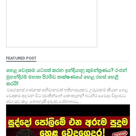
FEATURED POST
හෙළ වෙදකම යටපත් කරන ඉන්දියානු කුමන්ත්‍රණය? රංජන්
මුහන්දිරම් මහතා පිරමිඩ තාක්ෂණයේ හෙළ රහස් හෙළි
කරයි!
වසර දහස් ගණනක අභිමානවත් ඉතිහාසයකට උරුමකම් කියන හෙළ
වෙදකම අද වන විට පවතින්නේ කොතැනද? බටහිර වෛද්‍ය විද්‍යාවට
පවා සුව කළ නොහැකි දරුණු රෝගාබාධ,...