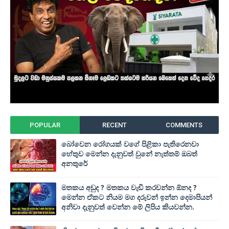
POPULAR
RECENT
COMMENTS
බෝවෙන රෝගයක් වගේ පිළිකා පැතිරෙනවා
හේතුව මෙන්න දැනුවත් වුනේ නැත්තම් ඔබත්
අනතුරේ
මතකය අඩුද ? මතකය වැඩි කරවන්න ඕනද ?
මෙන්න ඒකට නියම මග දරුවන් ඉන්න දෙමාපියන්
අනිවා දැනුවත් වෙන්න මේ ලිපිය කියවන්න.