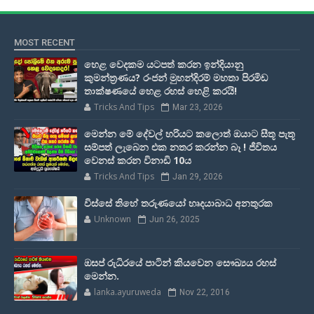
MOST RECENT
හෙළ වෙදකම යටපත් කරන ඉන්දියානු
කුමන්ත්‍රණය? රංජන් මුහන්දිරම් මහතා පිරමිඩ
තාක්ෂණයේ හෙළ රහස් හෙළි කරයි!
Tricks And Tips
Mar 23, 2026
මෙන්න මේ දේවල් හරියට කලොත් ඔයාට සීතූ පැතූ
සම්පත් ලැබෙන එක නතර කරන්න බෑ ! ජීවිතය
වෙනස් කරන විනාඩි 10ය
Tricks And Tips
Jan 29, 2026
විස්සේ තිහේ තරුණයෝ හෘදයාබාධ අනතුරක
Unknown
Jun 26, 2025
ඔසප් රුධිරයේ පාටින් කියවෙන සෞඛ්‍යය රහස්
මෙන්න.
lanka.ayuruweda
Nov 22, 2016