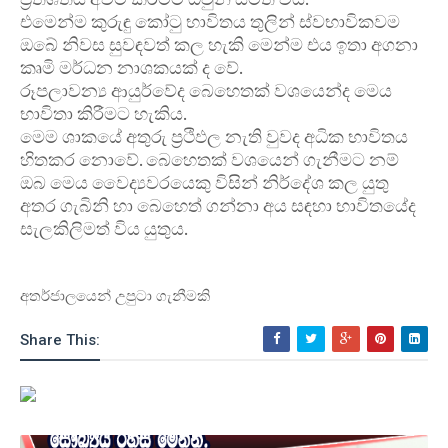
එමෙන්ම කුරුඳු කෝටු භාවිතය තුලින් ස්වභාවිකවම
ඔබේ නිවස සුවඳවත් කල හැකි මෙන්ම එය ඉතා අගනා
කෘමි මර්ධන නාශකයක් ද වේ.
රූපලාවන්‍ය ආයුර්වේද බෙහෙතක් වශයෙන්ද මෙය
භාවිතා කිරීමට හැකිය.
මෙම ශාකයේ අතුරු ප්‍රථිඵල නැති වුවද අධික භාවිතය
හිතකර නොවේ. බෙහෙතක් වශයෙන් ගැනීමට නම්
ඔබ මෙය වෛද්‍යවරයෙකු විසින් නිර්දේශ කල යුතු
අතර ගැබිනි හා බෙහෙත් ගන්නා අය සඳහා භාවිතයේද
සැලකිලිමත් විය යුතුය.
අතර්ජාලයෙන් උපුටා ගැනීමකි
Share This: