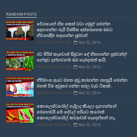
RANDOM POSTS
වේගයෙන් හිස කෙස් වවා ගමුද? මෙන්න
අදහාගන්න බැරි විස්මිත අත්බෙහෙත ඔබට
නිවසේදීම හදාගන්න පුළුවන්
lanka.ayuruweda
Nov 22, 2016
රට මිරිස් කෑවොත් සිදුවන දේ හිතාගන්න පුළුවන්ද?
හේතුව දන්නවනම් ඔබ හැමදාමත් කයි.
lanka.ayuruweda
Nov 22, 2016
නිර්මාංස අයට මහත අඩු කරගන්න පහසුයි මෙන්න
මහත් වීම අඩුකර ගන්න සරල වැඩ ටිකක්.
lanka.ayuruweda
Nov 22, 2016
කොලෙස්ටරෝල් හැදිලද කියලා දැනගන්නේ
මෙහෙමයි මේ දේවල් හරියට කරොත්
කොලෙස්ටරෝල් කවදාවත් හැදෙන්නේ නෑ.
lanka.ayuruweda
Nov 22, 2016