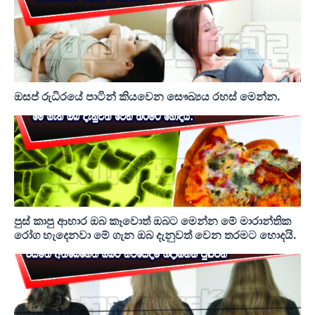
ඔසප් රුධිරයේ පාටින් කියවෙන සෞඛ්‍යය රහස් මෙන්න.
පුස් කාපු ආහාර ඔබ කෑවොත් ඔබට මෙන්න මේ මාරාන්තික
රෝග හැදෙනවා මේ ගැන ඔබ දැනුවත් වෙන තරමට හොදයි.