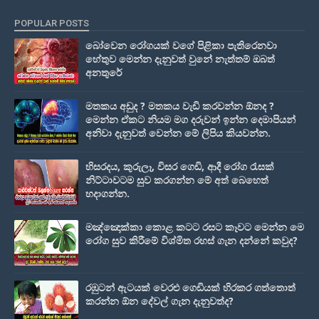
POPULAR POSTS
බෝවෙන රෝගයක් වගේ පිළිකා පැතිරෙනවා
හේතුව මෙන්න දැනුවත් වුනේ නැත්තම් ඔබත්
අනතුරේ
මතකය අඩුද ? මතකය වැඩි කරවන්න ඕනද ?
මෙන්න ඒකට නියම මග දරුවන් ඉන්න දෙමාපියන්
අනිවා දැනුවත් වෙන්න මේ ලිපිය කියවන්න.
හිසරදය, කුරුලෑ, විසර ගෙඩි, ආදී රෝග රැසක්
නිට්ටාවටම සුව කරගන්න මේ අත් බෙහෙත්
හදාගන්න.
මඤ්ඤොක්‌කා කොළ කටට රසට කෑවට මෙන්න මෙ
රෝග සුව කිරීමේ විශ්මිත රහස් ගැන දන්නේ කවුද?
රඹුටන් ඇටයක් වෙරළු ගෙඩියක් හිරකර ගත්තොත්
කරන්න ඕන දේවල් ගැන දැනුවත්ද?