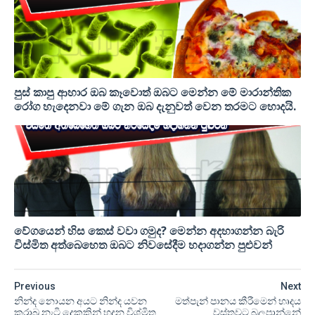
පුස් කාපු ආහාර ඔබ කෑවොත් ඔබට මෙන්න මේ මාරාන්තික
රෝග හැදෙනවා මේ ගැන ඔබ දැනුවත් වෙන තරමට හොදයි.
වේගයෙන් හිස කෙස් වවා ගමුද? මෙන්න අදහාගන්න බැරි
විස්මිත අත්බෙහෙත ඔබට නිවසේදීම හදාගන්න පුළුවන්
Previous
Next
නින්ද නොයන අයට නින්ද යවන
මත්පැන් පානය කීරීමෙන් හෘදය
කරාබු නැටි දෙකකින් හදන විශ්මිත
වස්තුවට බලපාන්නේ