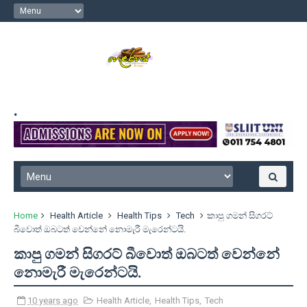
.
Home
Health Article
Health Tips
Tech
කාපු ගමන් සිගරට්
බීවොත් ඔබටත් වෙන්නේ නොමැරී මැරෙන්ටයි.
කාපු ගමන් සිගරට් බීවොත් ඔබටත් වෙන්නේ
නොමැරී මැරෙන්ටයි.
10 years ago
Health Article
,
Health Tips
,
Tech