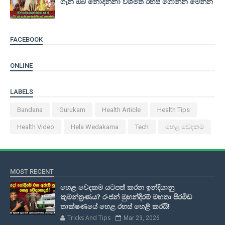
ගැන ඔබ නොදන්නා විශ්මිත රහස් ගොන්න මෙන්න
FACEBOOK
ONLINE
LABELS
Bandana
Gurukam
Health Article
Health Tips
Health Video
Hela Wedakama
Tech
හෙළ වෙදකම
MOST RECENT
හෙළ වෙදකම යටපත් කරන ඉන්දියානු
කුමන්ත්‍රණය? රංජන් මුහන්දිරම් මහතා පිරමිඩ
තාක්ෂණයේ හෙළ රහස් හෙළි කරයි!
Tricks And Tips
Mar 23, 2026