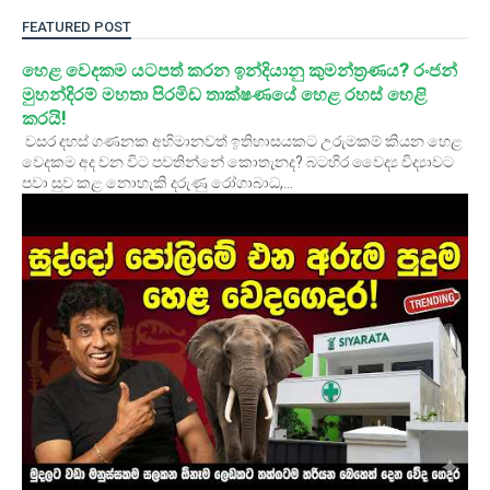
FEATURED POST
හෙළ වෙදකම යටපත් කරන ඉන්දියානු කුමන්ත්‍රණය? රංජන්
මුහන්දිරම් මහතා පිරමිඩ තාක්ෂණයේ හෙළ රහස් හෙළි
කරයි!
වසර දහස් ගණනක අභිමානවත් ඉතිහාසයකට උරුමකම් කියන හෙළ
වෙදකම අද වන විට පවතින්නේ කොතැනද? බටහිර වෛද්‍ය විද්‍යාවට
පවා සුව කළ නොහැකි දරුණු රෝගාබාධ,...