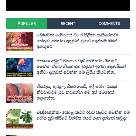
POPULAR
RECENT
COMMENTS
බෝවෙන රෝගයක් වගේ පිළිකා පැතිරෙනවා
හේතුව මෙන්න දැනුවත් වුනේ නැත්තම් ඔබත්
අනතුරේ
මතකය අඩුද ? මතකය වැඩි කරවන්න ඕනද ?
මෙන්න ඒකට නියම මග දරුවන් ඉන්න දෙමාපියන්
අනිවා දැනුවත් වෙන්න මේ ලිපිය කියවන්න.
හිසරදය, කුරුලෑ, විසර ගෙඩි, ආදී රෝග රැසක්
නිට්ටාවටම සුව කරගන්න මේ අත් බෙහෙත්
හදාගන්න.
මඤ්ඤොක්‌කා කොළ කටට රසට කෑවට මෙන්න මෙ
රෝග සුව කිරීමේ විශ්මිත රහස් ගැන දන්නේ කවුද?