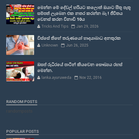
මෙන්න මේ දේවල් හරියට කලොත් ඔයාට සීතූ පැතූ
සම්පත් ලැබෙන එක නතර කරන්න බෑ ! ජීවිතය
වෙනස් කරන විනාඩි 10ය
Tricks And Tips
Jan 29, 2026
විස්සේ තිහේ තරුණයෝ හෘදයාබාධ අනතුරක
Unknown
Jun 26, 2025
ඔසප් රුධිරයේ පාටින් කියවෙන සෞඛ්‍යය රහස්
මෙන්න.
lanka.ayuruweda
Nov 22, 2016
RANDOM POSTS
randomposts
POPULAR POSTS