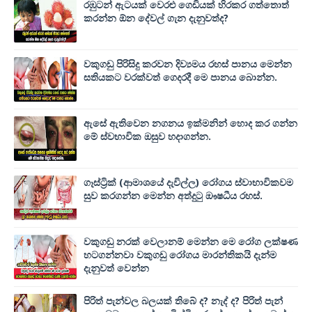
රඹුටන් ඇටයක් වෙරළු ගෙඩියක් හිරකර ගත්තොත්
කරන්න ඕන දේවල් ගැන දැනුවත්ද?
වකුගඩු පිරිසිදු කරවන දිව්‍යමය රහස් පානය මෙන්න
සතියකට වරක්වත් ගෙදරදී මෙ පානය බොන්න.
ඇසේ ඇතිවෙන නගනය ඉක්මනින් හොද කර ගන්න
මේ ස්වභාවික ඔසුව හදාගන්න.
ගෑස්ට්‍රික් (ආමාශයේ දැවිල්ල) රෝගය ස්වාභාවිකවම
සුව කරගන්න මෙන්න අත්දුටු ඖෂධීය රහස්.
වකුගඩු නරක් වෙලානම් මෙන්න මෙ රෝග ලක්ෂණ
හටගන්නවා වකුගඩු රෝගය මාරන්තිකයි දැන්ම
දැනුවත් වෙන්න
පිරිත් පැන්වල බලයක් තිබේ ද? නැද් ද? පිරිත් පැන්