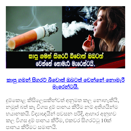
කාපු ගමන් සිගරට් බීවොත් ඔබටත් වෙන්නේ නොමැරී
මැරෙන්ටයි.
දුම්කොළ කිසිලෙසකින්වත් අනුමත කල නොහැකියි,
නමුත් බත් කෑ විගස දුම් පානය කිරීම නම් අතිශයින්ම
භයානකයි. විද්‍යාඥයින් පවසන පරිදි, ආහාර අනුභව
කල විගස දුම් පානය කිරීම, එකවර සිගරට්ටු 10ක්
පානය කිරීමට සමානයි.