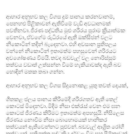
ආහාර අනුභව කල විගස දුම් පානය කරනවානම්,
පෙනහළු පිළිකාවන් ඇතිවීමේ වැඩි අවධානමක්
පවතිනවා. ජීරණ පද්ධතිය මුළු ශරීරය පුරාම ක්‍රියාත්මක
වෙනවා, ඒවගේම රුධිරයේ ඇති ඔක්සිජන් වලට
නිකොටින් තදින් බැදෙනවා. එහි අවසාන ප්‍රතිපලය
වන්නේ නිකොටින් ඉතාමත්ම පහසුවෙන් ශරීරයට
අවශෝෂණය වීමයි. තවද බඩවැල් වල නොරිස්සුම්
තත්වය වඩාත් උත්සන්න වීමේ හැකියාවක්ද ඇති බව
හොඳින් මතක තබා ගන්න.
ආහාර අනුභව කල විගස සිදුනොකළ යුතු තවත් දෙයක්,
ශීතකළ ජලය පානය කිරීමේදී ශරීරගතව ඇති තෙල්
කොටස් මිදෙනවා. මිදීම නිසා එක්රැස් වෙන එම ඝන
කොටස් ජීරණය කිරීමට ඉතාමත්ම අපහසුයි. නිසිලෙස
ජීරණය නොවීම නිසා බොහොමයක් හානිකර
තත්වයන් ඇතිවෙන්නට පුළුවන්. බඩවැල් ආශ්‍රිත රෝගී
තත්වයන්, ප්‍රතිශක්ත පද්ධතිය දුර්වල වීම සහ පිළිකාවන්