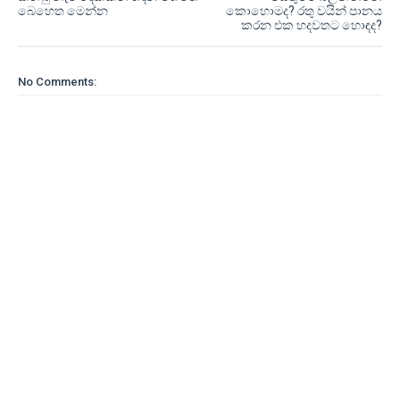
බෙහෙත මෙන්න
කොහොමද? රතු වයින් පානය
කරන එක හදවතට හොඳද?
No Comments: