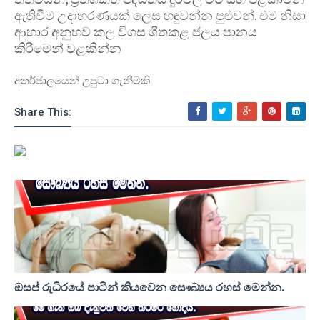
ඇතිවීම උදාහරණයක් ලෙස හඳුවන්න පුළුවන්. එම නිසා
ආහාර අනුභව කල විගස ශීතකළ ජලය පානය
කිරීමෙන් වළකින්න
අතර්ජාලයෙන් උපුටා ගැනීමකි
Share This:
ඔසප් රුධිරයේ පාටින් කියවෙන සෞඛ්‍යය රහස් මෙන්න.