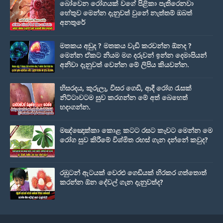
බෝවෙන රෝගයක් වගේ පිළිකා පැතිරෙනවා
හේතුව මෙන්න දැනුවත් වුනේ නැත්තම් ඔබත්
අනතුරේ
මතකය අඩුද ? මතකය වැඩි කරවන්න ඕනද ?
මෙන්න ඒකට නියම මග දරුවන් ඉන්න දෙමාපියන්
අනිවා දැනුවත් වෙන්න මේ ලිපිය කියවන්න.
හිසරදය, කුරුලෑ, විසර ගෙඩි, ආදී රෝග රැසක්
නිට්ටාවටම සුව කරගන්න මේ අත් බෙහෙත්
හදාගන්න.
මඤ්ඤොක්‌කා කොළ කටට රසට කෑවට මෙන්න මෙ
රෝග සුව කිරීමේ විශ්මිත රහස් ගැන දන්නේ කවුද?
රඹුටන් ඇටයක් වෙරළු ගෙඩියක් හිරකර ගත්තොත්
කරන්න ඕන දේවල් ගැන දැනුවත්ද?