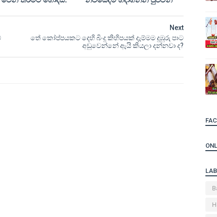
Next
ේ
තේ කෝප්පයකට දෙහි බිංදු කිහිපයක් දැම්මම දුඹුරු පාට
අඩුවෙන්නේ ඇයි කියලා දන්නවා ද?
FA
ONL
LAB
B
H