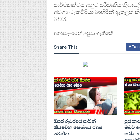
සාර්ථකත්වය අනුව පරිවෘතිය ක්‍රියා
අවශ්‍ය බැක්ටීරියා බාහිරින් ඇතුලත් කි
බවයි.
අතර්ජාලයෙන් උපුටා ගැනීමකි
Share This:
Fac
ඔසප් රුධිරයේ පාටින්
පුස් ක
කියවෙන සෞඛ්‍යය රහස්
ඔබට ම
මෙන්න.
රෝග හ
දැනුවත