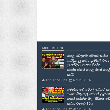
MOST RECENT
හෙළ වෙදකම යටපත් කරන
ඉන්දියානු කුමන්ත්‍රණය? රංජන
මුහන්දිරම් මහතා පිරමිඩ
තාක්ෂණයේ හෙළ රහස් හෙළ
කරයි!
Tricks And Tips
Mar 23, 2026
මෙන්න මේ දේවල් හරියට 
ඔයාට සීතූ පැතූ සම්පත් ලැබ
නතර කරන්න බෑ ! ජීවිතය ව
කරන විනාඩි 10ය
Tricks And Tips
Jan 29, 2026