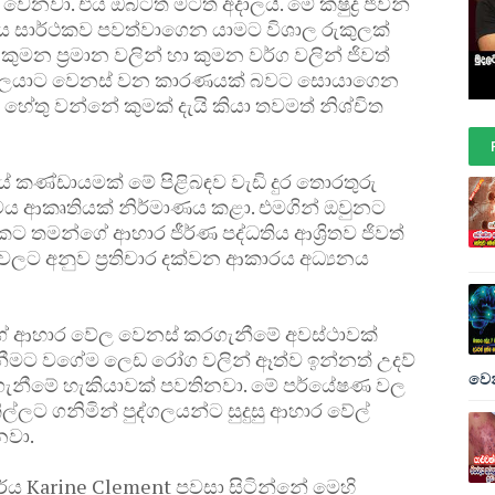
් වෙනවා. එය ඔබටත් මටත් අදාලයි. මේ ක්ෂුද්‍ර ජීවින්
වලිය සාර්ථකව පවත්වාගෙන යාමට විශාල රුකුලක්
ින් කුමන ප්‍රමාන වලින් හා කුමන වර්ග වලින් ජිවත්
ුද්ගලයාට වෙනස් වන කාරණයක් බවට සොයාගෙන
 හේතු වන්නේ කුමක් දැයි කියා තවමත් නිශ්චිත
යේ කණ්ඩායමක් මේ පිළිබඳව වැඩි දුර තොරතුරු
 ආකෘතියක් නිර්මාණය කළා. එමගින් ඔවුනට
ට තමන්ගේ ආහාර ජීර්ණ පද්ධතිය ආශ්‍රිතව ජිවත්
මාණ වලට අනුව ප්‍රතිචාර දක්වන ආකාරය අධ්‍යනය
්ගේ ආහාර වේල වෙනස් කරගැනීමේ අවස්ථාවක්
නීමට වගේම ලෙඩ රෝග වලින් ඈත්ව ඉන්නත් උදව්
වෙන
ැනීමේ හැකියාවක් පවතිනවා. මේ පර්යේෂණ වල
ල්ලට ගනිමින් පුද්ගලයන්ට සුදුසු ආහාර වේල්
නවා.
 Karine Clement පවසා සිටින්නේ මෙහි