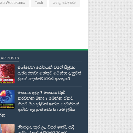
ela Wedakama
Tech
හෙළ වෙදකම
AR POSTS
බෝවෙන රෝගයක් වගේ පිළිකා
පැතිරෙනවා හේතුව මෙන්න දැනුවත්
වුනේ නැත්තම් ඔබත් අනතුරේ
මතකය අඩුද ? මතකය වැඩි
කරවන්න ඕනද ? මෙන්න ඒකට
නියම මග දරුවන් ඉන්න දෙමාපියන්
අනිවා දැනුවත් වෙන්න මේ ලිපිය
්න.
හිසරදය, කුරුලෑ, විසර ගෙඩි, ආදී
රෝග රැසක් නිට්ටාවටම සුව