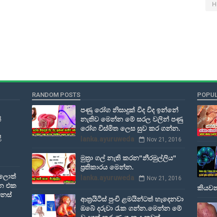
H
RANDOM POSTS
POPUL
පණු රෝග නිසාදුක් විද විද ඉන්නේ
්
නැතිව මෙන්න මේ සරල වලින් පණු
රෝග විස්මිත ලෙස සුව කර ගන්න.
ි
lanka.ayuruweda
Nov 21, 2016
මුත්‍රා ගල් නැති කරන"නීරමුල්ලිය"
ප්‍රතිකාරය මෙන්න.
කලොත්
lanka.ayuruweda
Nov 21, 2016
ෙන එක
කියවන
ෙනස්
ආත්‍රයිටිස්‌ පුංචි ළමයින්ටත් හැදෙනවා
ඔබේ දරුවා රැක ගන්න.මෙන්න මේ