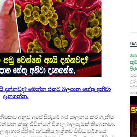
FEA
හෙ
කුම
පි
වස
උරු
පවත
යි දන්නවද? මෙන්න එකට බලපාන හේතු අනිවා
පවා
දැනගන්න.
ැනීමකට අනුව අපේ සිරුරේ බර පාලනය කර ගැනීම
වත් වන ක්ෂුද්‍ර ජිවින්ගේ විශාල බලපෑමක් තිබෙනවා.
ල ආහාර ජීර්ණ පද්ධතිය ආශ්‍රිතව විවිධ වර්ගයේ