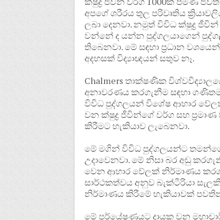
ක්ෂුද්‍ර ජීවින් වර්ග 1000ක් පමණ ජිවත
අපගේ ශරීරය තුල පරිවෘතිය ක්‍රියා
ලබා දෙනවා. නමුත් විවිධ ක්ෂුද්‍ර ජීව
වන්නේ ද යන්න පුද්ගලයාගෙන් ප
තිබෙනවා. මේ සඳහා ප්‍රධාන වශයෙන්
අදහසක් විද්‍යාඥයන් සතුව නෑ.
Chalmers තාක්ෂණික විශ්වවිද්‍යාල
අනාවරණය කරගැනීම සඳහා ගණිතමය
විවිධ පුද්ගලයන් විශේෂ ආහාර වේලක
වන ක්ෂුද්‍ර ජීවින්ගේ වර්ග සහ ප්‍ර
කිරීමට හැකියාව ලැබෙනවා.
මේ මගින් විවිධ පුද්ගලයන්ට තමන
උදාවෙනවා. මේ නිසා බර අඩු කරගැ
වෙන ආහාර වේලක් නිර්මාණය කරග
සාර්ථකත්වය අනුව බැක්ටීරියා සැලකි
නිර්මාණය කිරීමේ හැකියාවක් පවති
මේ පර්යේෂණයට දායක වන මහාචාර්ය