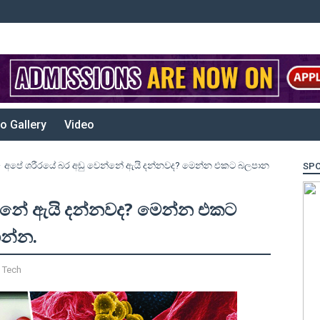
o Gallery
Video
අපේ ශරීරයේ බර අඩු වෙන්නේ ඇයි දන්නවද? මෙන්න එකට බලපාන
SP
න්නේ ඇයි දන්නවද? මෙන්න එකට
න්න.
,
Tech