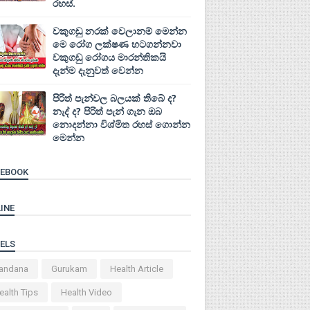
රහස්.
වකුගඩු නරක් වෙලානම් මෙන්න
මෙ රෝග ලක්ෂණ හටගන්නවා
වකුගඩු රෝගය මාරන්තිකයි
දැන්ම දැනුවත් වෙන්න
පිරිත් පැන්වල බලයක් තිබේ ද?
නැද් ද? පිරිත් පැන් ගැන ඔබ
නොදන්නා විශ්මිත රහස් ගොන්න
මෙන්න
CEBOOK
INE
ELS
andana
Gurukam
Health Article
ealth Tips
Health Video