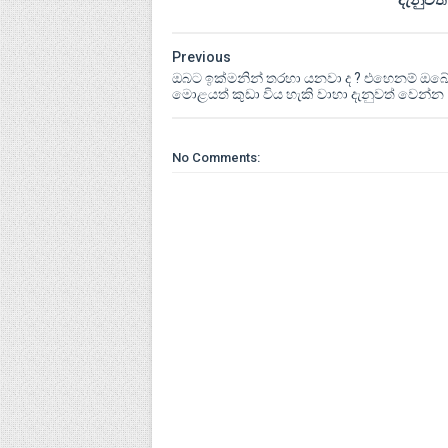
Previous
ඔබට ඉක්මනින් තරහා යනවා ද ? එහෙනම් ඔබ
මොළයත් කුඩා විය හැකි වාහා දැනුවත් වෙන්න
No Comments: