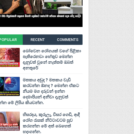
POPULAR
RECENT
COMMENTS
බෝවෙන රෝගයක් වගේ පිළිකා
පැතිරෙනවා හේතුව මෙන්න
දැනුවත් වුනේ නැත්තම් ඔබත්
අනතුරේ
මතකය අඩුද ? මතකය වැඩි
කරවන්න ඕනද ? මෙන්න ඒකට
නියම මග දරුවන් ඉන්න
දෙමාපියන් අනිවා දැනුවත්
්න මේ ලිපිය කියවන්න.
හිසරදය, කුරුලෑ, විසර ගෙඩි, ආදී
රෝග රැසක් නිට්ටාවටම සුව
කරගන්න මේ අත් බෙහෙත්
හදාගන්න.