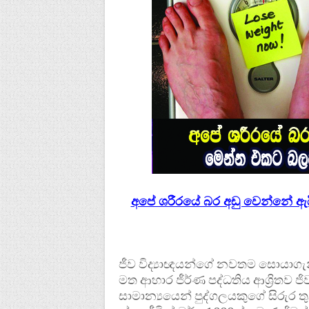
අපේ ශරීරයේ බර අඩු වෙන්නේ ඇ
ජීව විද්‍යාඥයන්ගේ නවතම සොයාග
මත ආහාර ජීර්ණ පද්ධතිය ආශ්‍රිතව ජි
සාමාන්‍යයෙන් පුද්ගලයකුගේ සිරුර තු