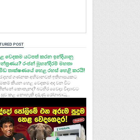
TURED POST
ළ වෙදකම යටපත් කරන ඉන්දියානු
න්ත්‍රණය? රංජන් මුහන්දිරම් මහතා
රමිඩ තාක්ෂණයේ හෙළ රහස් හෙළි කරයි!
ර දහස් ගණනක අභිමානවත් ඉතිහාසයකට
මකම් කියන හෙළ වෙදකම අද වන විට
ින්නේ කොතැනද? බටහිර වෛද්‍ය විද්‍යාවට
 සුව කළ නොහැකි දරුණු රෝගාබාධ,...