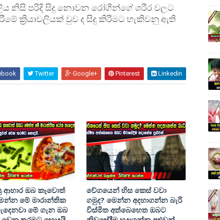
වලිය නිසි පරිදි සිදු නොවන රෝගීන්ගේ ශරීර වලට
රීමේ ක්‍රියාවලියක් වුව ද සිදු කිරීමට හැකිවනු ඇති
ebook
Twitter
Google+
Pinterest
Linkedin
ාපු ආහාර ඔබ කෑවොත්
වේගයෙන් හිස කෙස් වවා
ෙන්න මේ මාරාන්තික
ගමුද? මෙන්න අදහාගන්න බැරි
ැදෙනවා මේ ගැන ඔබ
විස්මිත අත්බෙහෙත ඔබට
් වෙන තරමට හොදයි.
නිවසේදීම හදාගන්න පුළුවන්