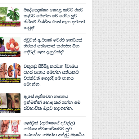
මඤ්ඤොක්‌කා කොළ කටට රසට
කෑවට මෙන්න මෙ රෝග සුව
කිරීමේ විශ්මිත රහස් ගැන දන්නේ
කවුද?
රඹුටන් ඇටයක් වෙරළු ගෙඩියක්
හිරකර ගත්තොත් කරන්න ඕන
දේවල් ගැන දැනුවත්ද?
වකුගඩු පිරිසිදු කරවන දිව්‍යමය
රහස් පානය මෙන්න සතියකට
වරක්වත් ගෙදරදී මෙ පානය
බොන්න.
ඇසේ ඇතිවෙන නගනය
ඉක්මනින් හොද කර ගන්න මේ
ස්වභාවික ඔසුව හදාගන්න.
ගෑස්ට්‍රික් (ආමාශයේ දැවිල්ල)
රෝගය ස්වාභාවිකවම සුව
කරගන්න මෙන්න අත්දුටු ඖෂධීය