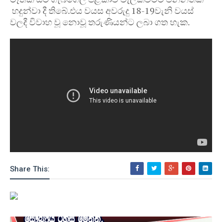
හදුන්වා දී තිබේ.එය වයස අවරුදු 18-19වැනි වයස්
වලදී විවාහ වූ නොවූ තරුණියන්ට ලබා ගත හැක.
Share This: