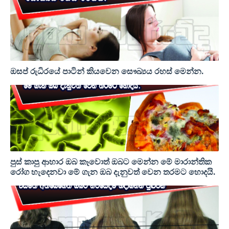
ඔසප් රුධිරයේ පාටින් කියවෙන සෞඛ්‍යය රහස් මෙන්න.
පුස් කාපු ආහාර ඔබ කෑවොත් ඔබට මෙන්න මේ මාරාන්තික
රෝග හැදෙනවා මේ ගැන ඔබ දැනුවත් වෙන තරමට හොදයි.