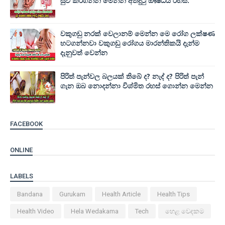
සුව කරගන්න මෙන්න අත්දුටු ඖෂධීය රහස්.
වකුගඩු නරක් වෙලානම් මෙන්න මෙ රෝග ලක්ෂණ
හටගන්නවා වකුගඩු රෝගය මාරන්තිකයි දැන්ම
දැනුවත් වෙන්න
පිරිත් පැන්වල බලයක් තිබේ ද? නැද් ද? පිරිත් පැන්
ගැන ඔබ නොදන්නා විශ්මිත රහස් ගොන්න මෙන්න
FACEBOOK
ONLINE
LABELS
Bandana
Gurukam
Health Article
Health Tips
Health Video
Hela Wedakama
Tech
හෙළ වෙදකම