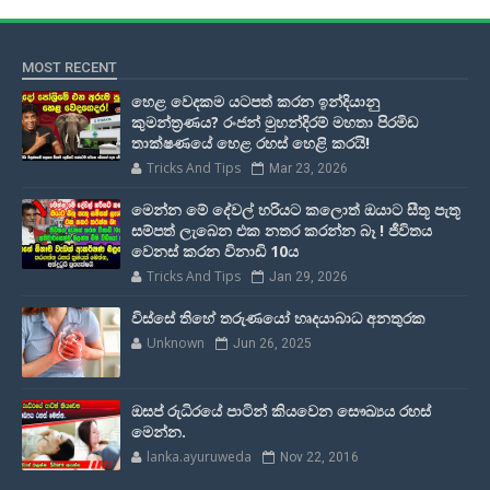
MOST RECENT
හෙළ වෙදකම යටපත් කරන ඉන්දියානු
කුමන්ත්‍රණය? රංජන් මුහන්දිරම් මහතා පිරමිඩ
තාක්ෂණයේ හෙළ රහස් හෙළි කරයි!
Tricks And Tips
Mar 23, 2026
මෙන්න මේ දේවල් හරියට කලොත් ඔයාට සීතූ පැතූ
සම්පත් ලැබෙන එක නතර කරන්න බෑ ! ජීවිතය
වෙනස් කරන විනාඩි 10ය
Tricks And Tips
Jan 29, 2026
විස්සේ තිහේ තරුණයෝ හෘදයාබාධ අනතුරක
Unknown
Jun 26, 2025
ඔසප් රුධිරයේ පාටින් කියවෙන සෞඛ්‍යය රහස්
මෙන්න.
lanka.ayuruweda
Nov 22, 2016