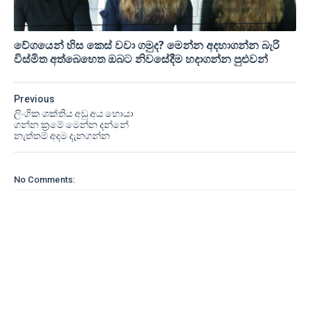
වේගයෙන් හිස කෙස් වවා ගමුද? මෙන්න අදහාගන්න බැරි
විස්මිත අත්බෙහෙත ඔබට නිවසේදීම හදාගන්න පුළුවන්
Previous
ලිංගික ශක්තිය අඩු අය හොයා
ගන්න ක්‍රමේ මෙන්න දන්නේ
නැත්තම් අදම දැනගන්න
No Comments: