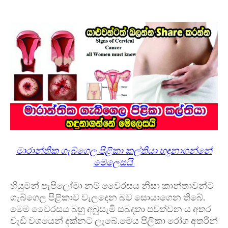
මාරාන්තික ගැබ්ගෙල පිළිකා කල්තියා හඳුනාගන්නේ
මෙලෙසයි
හියුමන් පැපිලෝමා නම් වෛරසය නිසා කාන්තාවන්ට
ගැබ්ගෙල පිළිකාව වැලදෙන බව සොයාගෙන තිබේ.
මෙම වෛරසය බහු අබුසැමි සබදතා පවත්වන ය අතර
වැඩි වශයෙන් දක්නට ලැබේ.මෙය පිලිකා රෝග අතරින්