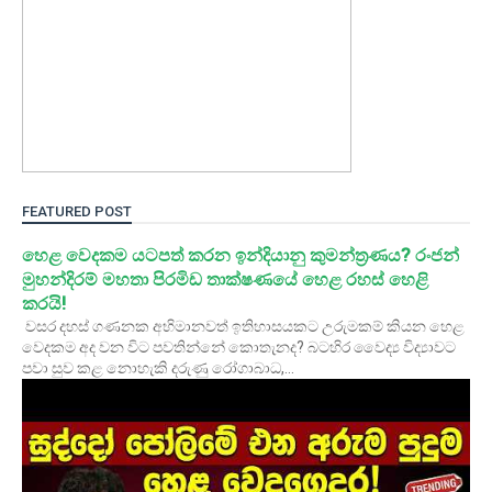
FEATURED POST
හෙළ වෙදකම යටපත් කරන ඉන්දියානු කුමන්ත්‍රණය? රංජන්
මුහන්දිරම් මහතා පිරමිඩ තාක්ෂණයේ හෙළ රහස් හෙළි
කරයි!
වසර දහස් ගණනක අභිමානවත් ඉතිහාසයකට උරුමකම් කියන හෙළ
වෙදකම අද වන විට පවතින්නේ කොතැනද? බටහිර වෛද්‍ය විද්‍යාවට
පවා සුව කළ නොහැකි දරුණු රෝගාබාධ,...