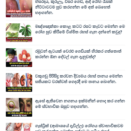
හිසරදය, කුරුලෑ, විසර ගෙඩි, ආදී රෝග රැසක්
නිට්ටාවටම සුව කරගන්න මේ අත් බෙහෙත්
හදාගන්න.
මඤ්ඤොක්‌කා කොළ කටට රසට කෑවට මෙන්න මෙ
රෝග සුව කිරීමේ විශ්මිත රහස් ගැන දන්නේ කවුද?
රඹුටන් ඇටයක් වෙරළු ගෙඩියක් හිරකර ගත්තොත්
කරන්න ඕන දේවල් ගැන දැනුවත්ද?
වකුගඩු පිරිසිදු කරවන දිව්‍යමය රහස් පානය මෙන්න
සතියකට වරක්වත් ගෙදරදී මෙ පානය බොන්න.
ඇසේ ඇතිවෙන නගනය ඉක්මනින් හොද කර ගන්න
මේ ස්වභාවික ඔසුව හදාගන්න.
ගෑස්ට්‍රික් (ආමාශයේ දැවිල්ල) රෝගය ස්වාභාවිකවම