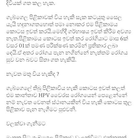
දිවියක් ගත කල හැක.
ගැබ්ගෙල පිළිකාවක් විය හැකි සැක කටයුතු සෛල
යැයි හදුනාගතහොත් පමා නොකර එම පිළිකාමය
කොටස ඉවත් කරයි.මෙහිදී ගර්භාෂය ඉවත් කිරීම අවශ්‍ය
නැත.පිළිකාමය කොටස ඉවත් කර රෝගියාට මාස 6ක්
වසර 01ක් පමණ පරීක්ෂණ කරමින් ප්‍රතිකාර ලබා
දෙයි.ඒ අතර රෝගය පැන නගින්නේ නැත්තම් රෝගය
සුව වන බවට සිතා ගත හැකියි.
නැවත මතු විය හැකිද ?
ගැබ්ගෙලේ තිබු පිලිකාවිය හැකි කොටස ඉවත් කලත්
එම කාන්තාව HPV වෛරස රෝගයෙන් පෙළෙන්නේ
නම් නැවත වෙනත් ස්ථානයකින් විය හැකි කොටස තුල
පිළිකාව පැන නැගීමට පුළුවනි.
වලක්වා ගැනීමට
මෑතක සිට ගැබ්ගෙල පිළිකාව වැලක්වීමට එන්නතක්