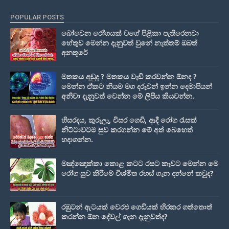
POPULAR POSTS
බෝවෙන රෝගයක් වගේ පිළිකා පැතිරෙනවා
හේතුව මෙන්න දැනුවත් වුනේ නැත්තම් ඔබත්
අනතුරේ
මතකය අඩුද ? මතකය වැඩි කරවන්න ඕනද ?
මෙන්න ඒකට නියම මග දරුවන් ඉන්න දෙමාපියන්
අනිවා දැනුවත් වෙන්න මේ ලිපිය කියවන්න.
හිසරදය, කුරුලෑ, විසර ගෙඩි, ආදී රෝග රැසක්
නිට්ටාවටම සුව කරගන්න මේ අත් බෙහෙත්
හදාගන්න.
මඤ්ඤොක්‌කා කොළ කටට රසට කෑවට මෙන්න මෙ
රෝග සුව කිරීමේ විශ්මිත රහස් ගැන දන්නේ කවුද?
රඹුටන් ඇටයක් වෙරළු ගෙඩියක් හිරකර ගත්තොත්
කරන්න ඕන දේවල් ගැන දැනුවත්ද?