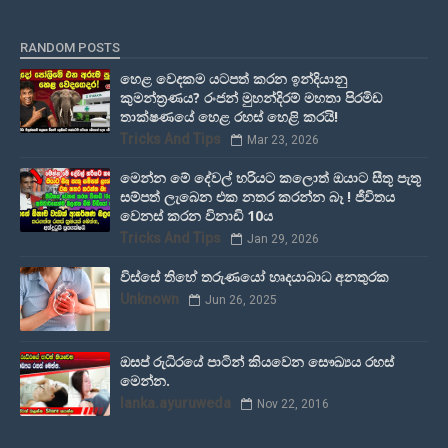
RANDOM POSTS
හෙළ වෙදකම යටපත් කරන ඉන්දියානු
කුමන්ත්‍රණය? රංජන් මුහන්දිරම් මහතා පිරමිඩ
තාක්ෂණයේ හෙළ රහස් හෙළි කරයි!
Tricks And Tips
Mar 23, 2026
මෙන්න මේ දේවල් හරියට කලොත් ඔයාට සීතූ පැතූ
සම්පත් ලැබෙන එක නතර කරන්න බෑ ! ජීවිතය
වෙනස් කරන විනාඩි 10ය
Tricks And Tips
Jan 29, 2026
විස්සේ තිහේ තරුණයෝ හෘදයාබාධ අනතුරක
Unknown
Jun 26, 2025
ඔසප් රුධිරයේ පාටින් කියවෙන සෞඛ්‍යය රහස්
මෙන්න.
lanka.ayuruweda
Nov 22, 2016