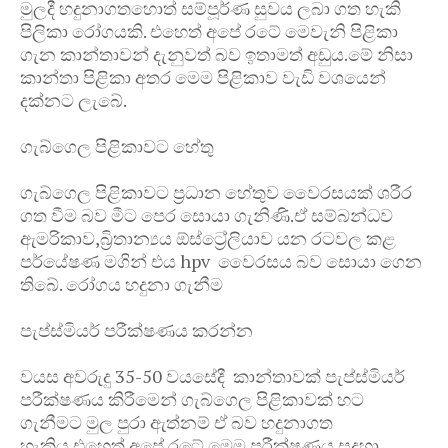
මුලදී හදුනාගතහොත් සම්පූර්ණ සුවය ලබා ගත හැකි
පිලිකා රෝගයකි. එහෙත් අපේ රටේ මෙවැනි පිළිකා
ගැන කාන්තාවන් දැනුවත් බව ඉතාමත් අඩුය.මේ නිසා
කාන්තා පිළිකා අතර මෙම පිළිකාව වැඩි වශයෙන්
දක්නට ලැබේ.
ගැබ්ගෙල පිළිකාවට හේතු
ගැබ්ගෙල පිළිකාවට ප්‍රධාන හේතුව වෛරසයක් ශරීර
ගත වීම බව මීට පෙර සොයා ගැනිණි.ඒ සම්බන්ධව
ඇමරිකාව,බ්‍රිතාන්‍යය ඕස්ට්‍රේලියාව යන රටවල කළ
පර්යේෂණ මගින් එය hpv වෛරසය බව සොයා ගෙන
තිබේ. රෝගය හදුනා ගැනීම
පැප්ස්මියර් පරීක්ෂණය කරන්න
වයස අවරුදු 35-50 වයසේදී කාන්තාවක් පැප්ස්මියර්
පරීක්ෂණය කිරීමෙන් ගැබ්ගෙල පිළිකාවක් හට
ගැනීමට මුල පුරා ඇත්නම් ඒ බව හදුනාගත
හැකිය.එහෙත් අපේ රටේ මෙම පරීක්ෂණය සදහා