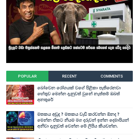
POPULAR
RECENT
COMMENTS
බෝවෙන රෝගයක් වගේ පිළිකා පැතිරෙනවා
හේතුව මෙන්න දැනුවත් වුනේ නැත්තම් ඔබත්
අනතුරේ
මතකය අඩුද ? මතකය වැඩි කරවන්න ඕනද ?
මෙන්න ඒකට නියම මග දරුවන් ඉන්න දෙමාපියන්
අනිවා දැනුවත් වෙන්න මේ ලිපිය කියවන්න.