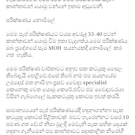
කාන්තාවන් යොමු වන්නේ ඉතාම අඩුවෙනි.
පරීක්ෂණය නොමිලේ
මෙම පැප් පරීක්ෂණයට වයස අවරුදු 35-40 පටන්
කාන්තාවන් යොමු වීම ඉතා වැදගත්ය.මෙම පරීක්ෂණය
ඔබ ප්‍රදේශයේ සෑම MOH සයනයකදී නොමිලේ කර
ගත හැකිය.
මෙම පරීක්ෂණ වාර්තාවට අනුව සක කටයුතු සෛල
තිබේදැයි හෙළිවේ.එසේ තිබේ නම් එම සයනයේම
උපදෙස් මත නාරි හා ප්‍රසව වෛද්‍ය specialist
කෙනෙකු වෙත යොමු කෙරේ.එවිට එම වෛද්‍යවරයා
විසින් ගැබ්ගෙලේ සැකකටයුතු කොටස ඉවත් කරයි.
සාමාන්‍යයෙන් පැප් පරීක්ෂණයේදී හදුනාගන්නා සැක
කටයුතු කොටස් පිළිකාවක් බවට හැරෙන්නට වසර 10
පමණ ගත වේ.ඒ නිසා මුලදී මෙවැනි සැක සහිත දෙයක්
හදුනා ගැනීමෙන් එම කාන්තාවට සදාකාලික නිරෝගී