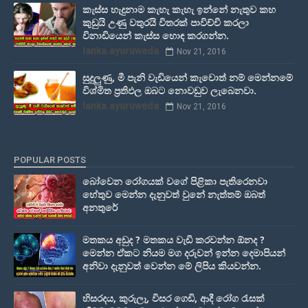
කැස්ස හැදුනාම කැහැ කැහැ ඉන්නේ නැතුව කහ
කුඩුයි උණු වතුරයි විතරක් පාවිච්චි කරලා
විනාඩියෙන් කැස්ස හොඳ කරගන්න.
lanka.ayuruweda
Nov 21, 2016
සුදුලුණු, මී පැනි වැඩියෙන් කැවොත් නම් මෙන්නමේ
විශ්මිත ප්‍රතිඵල ඔබට නොවඩුව ලැබෙනවා.
lanka.ayuruweda
Nov 21, 2016
POPULAR POSTS
බෝවෙන රෝගයක් වගේ පිළිකා පැතිරෙනවා
හේතුව මෙන්න දැනුවත් වුනේ නැත්තම් ඔබත්
අනතුරේ
මතකය අඩුද ? මතකය වැඩි කරවන්න ඕනද ?
මෙන්න ඒකට නියම මග දරුවන් ඉන්න දෙමාපියන්
අනිවා දැනුවත් වෙන්න මේ ලිපිය කියවන්න.
හිසරදය, කුරුලෑ, විසර ගෙඩි, ආදී රෝග රැසක්