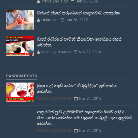
Tricks And Tips
Jan 29, 2026
විස්සේ තිහේ තරුණයෝ හෘදයාබාධ අනතුරක
Unknown
Jun 26, 2025
ඔසප් රුධිරයේ පාටින් කියවෙන සෞඛ්‍යය රහස්
මෙන්න.
lanka.ayuruweda
Nov 22, 2016
RANDOM POSTS
මුත්‍රා ගල් නැති කරන"නීරමුල්ලිය" ප්‍රතිකාරය
මෙන්න.
lanka.ayuruweda
Nov 21, 2016
ආත්‍රයිටිස්‌ පුංචි ළමයින්ටත් හැදෙනවා ඔබේ දරුවා
රැක ගන්න.මෙන්න මේ වැදගත් කරුණු ගැන දැනුවත්
වෙන්න.
lanka.ayuruweda
Nov 21, 2016