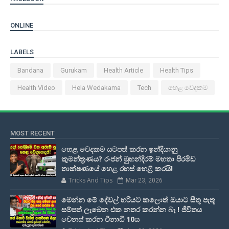
ONLINE
LABELS
Bandana
Gurukam
Health Article
Health Tips
Health Video
Hela Wedakama
Tech
හෙළ වෙදකම
MOST RECENT
හෙළ වෙදකම යටපත් කරන ඉන්දියානු
කුමන්ත්‍රණය? රංජන් මුහන්දිරම් මහතා පිරමිඩ
තාක්ෂණයේ හෙළ රහස් හෙළි කරයි!
Tricks And Tips
Mar 23, 2026
මෙන්න මේ දේවල් හරියට කලොත් ඔයාට සීතූ පැතූ
සම්පත් ලැබෙන එක නතර කරන්න බෑ ! ජීවිතය
වෙනස් කරන විනාඩි 10ය