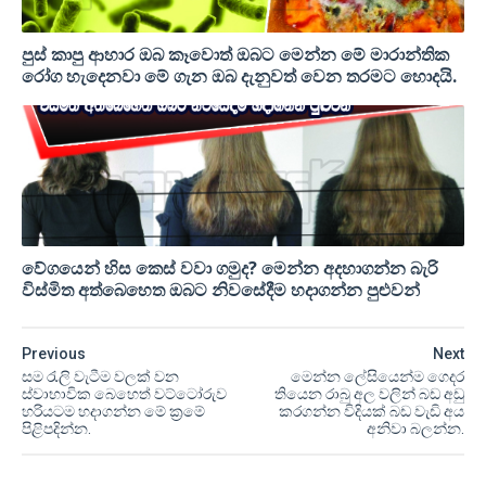
පුස් කාපු ආහාර ඔබ කෑවොත් ඔබට මෙන්න මේ මාරාන්තික
රෝග හැදෙනවා මේ ගැන ඔබ දැනුවත් වෙන තරමට හොදයි.
වේගයෙන් හිස කෙස් වවා ගමුද? මෙන්න අදහාගන්න බැරි
විස්මිත අත්බෙහෙත ඔබට නිවසේදීම හදාගන්න පුළුවන්
Previous
Next
සම රැලි වැටීම වලක් වන
මෙන්න ලේසියෙන්ම ගෙදර
ස්වාභාවික බෙහෙත් වට්ටෝරුව
තියෙන රාබු අල වලින් බඩ අඩු
හරියටම හදාගන්න මේ ක්‍රමේ
කරගන්න විදියක් බඩ වැඩි අය
පිළිපදින්න.
අනිවා බලන්න.