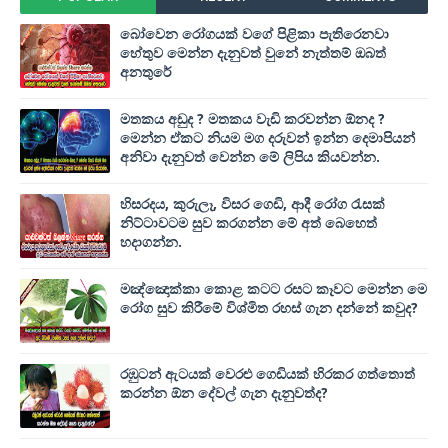
බෝවෙන රෝගයක් වගේ පිළිකා පැතිරෙනවා
හේතුව මෙන්න දැනුවත් වුනේ නැත්තම් ඔබත්
අනතුරේ
මතකය අඩුද ? මතකය වැඩි කරවන්න ඕනද ?
මෙන්න ඒකට නියම මග දරුවන් ඉන්න දෙමාපියන්
අනිවා දැනුවත් වෙන්න මේ ලිපිය කියවන්න.
හිසරදය, කුරුලෑ, විසර ගෙඩි, ආදී රෝග රැසක්
නිට්ටාවටම සුව කරගන්න මේ අත් බෙහෙත්
හදාගන්න.
මඤ්ඤොක්‌කා කොළ කටට රසට කෑවට මෙන්න මෙ
රෝග සුව කිරීමේ විශ්මිත රහස් ගැන දන්නේ කවුද?
රඹුටන් ඇටයක් වෙරළු ගෙඩියක් හිරකර ගත්තොත්
කරන්න ඕන දේවල් ගැන දැනුවත්ද?