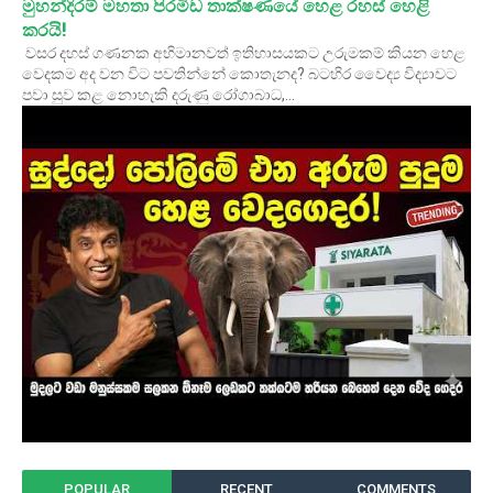
මුහන්දිරම් මහතා පිරමිඩ තාක්ෂණයේ හෙළ රහස් හෙළි
කරයි!
වසර දහස් ගණනක අභිමානවත් ඉතිහාසයකට උරුමකම් කියන හෙළ
වෙදකම අද වන විට පවතින්නේ කොතැනද? බටහිර වෛද්‍ය විද්‍යාවට
පවා සුව කළ නොහැකි දරුණු රෝගාබාධ,...
POPULAR
RECENT
COMMENTS