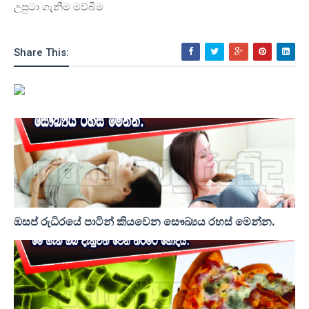
උපුටා ගැනීම මව්බිම
Share This:
ඔසප් රුධිරයේ පාටින් කියවෙන සෞඛ්‍යය රහස් මෙන්න.