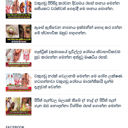
වකුගඩු පිරිසිදු කරවන දිව්‍යමය රහස් පානය මෙන්න
සතියකට වරක්වත් ගෙදරදී මෙ පානය බොන්න.
ඇසේ ඇතිවෙන නගනය ඉක්මනින් හොද කර ගන්න
මේ ස්වභාවික ඔසුව හදාගන්න.
ගෑස්ට්‍රික් (ආමාශයේ දැවිල්ල) රෝගය ස්වාභාවිකවම
සුව කරගන්න මෙන්න අත්දුටු ඖෂධීය රහස්.
වකුගඩු නරක් වෙලානම් මෙන්න මෙ රෝග ලක්ෂණ
හටගන්නවා වකුගඩු රෝගය මාරන්තිකයි දැන්ම
දැනුවත් වෙන්න
පිරිත් පැන්වල බලයක් තිබේ ද? නැද් ද? පිරිත් පැන්
ගැන ඔබ නොදන්නා විශ්මිත රහස් ගොන්න මෙන්න
FACEBOOK