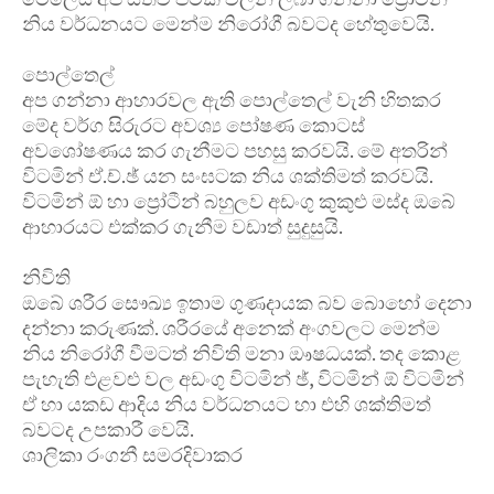
නිය වර්ධනයට මෙන්ම නිරෝගී බවටද හේතුවෙයි.
පොල්තෙල්
අප ගන්නා ආහාරවල ඇති පොල්තෙල් වැනි හිතකර
මේද වර්ග සිරුරට අවශ්‍ය පෝෂණ කොටස්
අවශෝෂණය කර ගැනීමට පහසු කරවයි. මේ අතරින්
විටමින් ඒ.ච්.ඡ් යන සංඝටක නිය ශක්තිමත් කරවයි.
විටමින් ඕ හා ප්‍රෝටීන් බහුලව අඩංගු කුකුළු මස්ද ඔබේ
ආහාරයට එක්කර ගැනීම වඩාත් සුදුසුයි.
නිවිති
ඔබේ ශරීර සෞඛ්‍ය ඉතාම ගුණදායක බව බොහෝ දෙනා
දන්නා කරුණක්. ශරීරයේ අනෙක් අංගවලට මෙන්ම
නිය නිරෝගී වීමටත් නිවිති මනා ඖෂධයක්. තද කොළ
පැහැති එළවළු වල අඩංගු විටමින් ඡ්, විටමින් ඕ විටමින්
ඒ හා යකඩ ආදිය නිය වර්ධනයට හා එහි ශක්තිමත්
බවටද උපකාරී වෙයි.
ශාලිකා රංගනී සමරදිවාකර