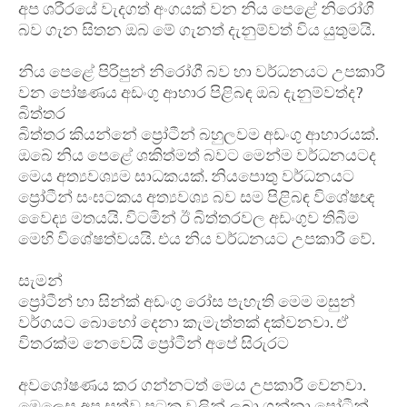
අප ශරීරයේ වැදගත් අංගයක් වන නිය පෙළේ නිරෝගී
බව ගැන සිතන ඔබ මේ ගැනත් දැනුම්වත් විය යුතුමයි.
නිය පෙළේ පිරිපුන් නිරෝගී බව හා වර්ධනයට උපකාරී
වන පෝෂණය අඩංගු ආහාර පිළිබඳ ඔබ දැනුම්වත්ද?
බිත්තර
බිත්තර කියන්නේ ප්‍රෝටීන් බහුලවම අඩංගු ආහාරයක්.
ඔබේ නිය පෙළේ ශකිත්මත් බවට මෙන්ම වර්ධනයටද
මෙය අත්‍යවශ්‍යම සාධකයක්. නියපොතු වර්ධනයට
ප්‍රෝටීන් සංඝටකය අත්‍යවශ්‍ය බව සම පිළිබඳ විශේෂඥ
වෛද්‍ය මතයයි. විටමින් ඊ බිත්තරවල අඩංගුව තිබීම
මෙහි විශේෂත්වයයි. එය නිය වර්ධනයට උපකාරී වේ.
සැමන්
ප්‍රෝටීන් හා සින්ක් අඩංගු රෝස පැහැති මෙම මසුන්
වර්ගයට බොහෝ දෙනා කැමැත්තක් දක්වනවා. ඒ
විතරක්ම නෙවෙයි ප්‍රෝටීන් අපේ සිරුරට
අවශෝෂණය කර ගන්නටත් මෙය උපකාරී වෙනවා.
මෙලෙස අප සත්ව පටක වලින් ලබා ගන්නා ප්‍රෝටීන්