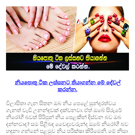
නියපොතු ටික ලස්සනට තියාගන්න මේ දේවල්
කරන්න.
විලාසිතා ගැන සිතන ඔබ නිය පෙළේ සුන්දරත්වය
ගැනත් වැඩි උනන්දුවක් දක්වනවා. ඒත් ඔබේ සිරුරේ
නිරෝගී බවත් පිරිපුන් නිය පෙළකින් දිස්වන බව ඔබ
දන්නවාද? සම පිළිබඳ වෛද්‍යවරුන්ද ඔබේ නිරෝගී බව
හඳුනා ගන්නේ පළමුව නිය පරීක්ෂා කිරීමෙනි. මේ නිසා