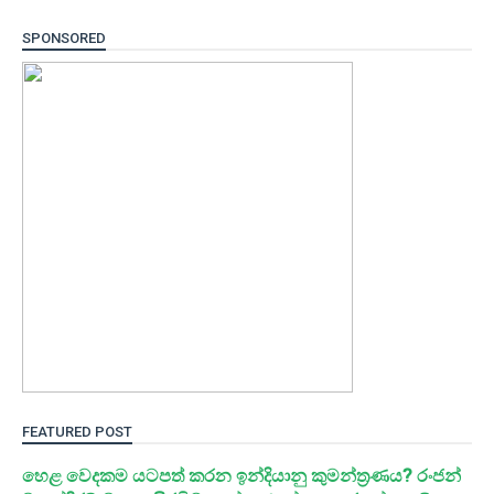
SPONSORED
FEATURED POST
හෙළ වෙදකම යටපත් කරන ඉන්දියානු කුමන්ත්‍රණය? රංජන්