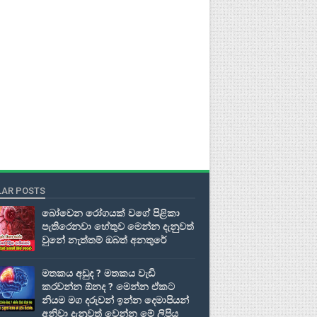
AR POSTS
බෝවෙන රෝගයක් වගේ පිළිකා
පැතිරෙනවා හේතුව මෙන්න දැනුවත්
වුනේ නැත්තම් ඔබත් අනතුරේ
මතකය අඩුද ? මතකය වැඩි
කරවන්න ඕනද ? මෙන්න ඒකට
නියම මග දරුවන් ඉන්න දෙමාපියන්
අනිවා දැනුවත් වෙන්න මේ ලිපිය