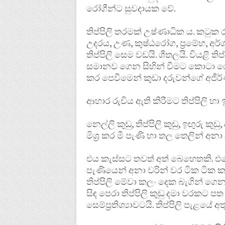
රෝගීන්ට සුවදායක වේ.
තිප්පිලි තරමක් උෂ්ණාධික ය. කටුක
උදරය, උණ, කුෂ්ඨරෝග, ප්‍රමේහ, අර්
තිප්පිලි සෙම වඩයි. ශීතලයි. වියළි ති
සමානව ගෙන සිහින් වීමට කොටා රෙද්ද
කර පෙවීමෙන් කුඩා දරුවන්ගේ අජීර්
ආහාර රුචිය ඇති කිරීමට තිප්පිලි හ
නෙල්ලි කුඩු, තිප්පිලි කුඩු, ඉඟුරු ක
මිශ්‍ර කර මී පැණි හා තල තෙලින් අ
එය කැස්සට තවත් අත් බෙහෙතකි. එසේ
පැණියෙන් අනා වරින් වර ටික ටික කෑ
තිප්පිලි මේවා කලං දෙක බැගින් ගෙන ව
සිඳ පෙරා තිප්පිලි කුඩු දමා වරකට ප
සෙම්ප්‍රතිශ්‍යාවටයි. තිප්පිලි පැළය