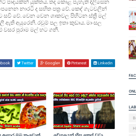
ිහිටි පාදයකින් යුක්තය. තද කොළ පැහැති දිලිසෙන
 පෙනෙන නාරටි ද සහිත පත්‍ර වේ. කෙඳ් ගැටවලින්
සවි වේ. වෙන වෙන ශාකවල පිහිටන ස්ත්‍රී මල්
 ඇති අයුරෙනි. රවුම් පල ඉතා කුඩාය. මාංසල
ළු වසර පුරාම මල් හට ගනී.
ebook
Twitter
Google+
Pinterest
Linkedin
FA
ONL
LAB
B
H
ාපු ආහාර ඔබ කෑවොත්
වේගයෙන් හිස කෙස් වවා