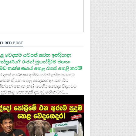
TURED POST
ළ වෙදකම යටපත් කරන ඉන්දියානු
න්ත්‍රණය? රංජන් මුහන්දිරම් මහතා
රමිඩ තාක්ෂණයේ හෙළ රහස් හෙළි කරයි!
ර දහස් ගණනක අභිමානවත් ඉතිහාසයකට
මකම් කියන හෙළ වෙදකම අද වන විට
ින්නේ කොතැනද? බටහිර වෛද්‍ය විද්‍යාවට
 සුව කළ නොහැකි දරුණු රෝගාබාධ,...