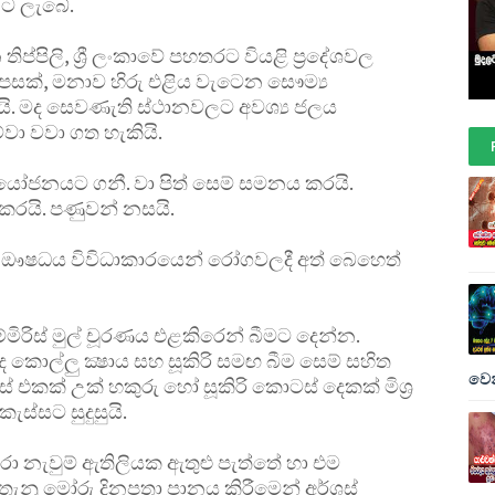
ට ලැබේ.
්පිලි, ශ්‍රී ලංකාවේ පහතරට වියළි ප්‍රදේශවල
සක්, මනාව හිරු එළිය වැටෙන සෞම්‍ය
යි. මද සෙවණැති ස්ථානවලට අවශ්‍ය ජලය
වා වවා ගත හැකියි.
‍රයෝජනයට ගනී. වා පිත් සෙම් සමනය කරයි.
 කරයි. පණුවන් නසයි.
ි ඖෂධය විවිධාකාරයෙන් රෝගවලදී අත් බෙහෙත්
 ගම්මිරිස් මුල් චූරණය එළකිරෙන් බීමට දෙන්න.
ද කොල්ලු ක්‍ෂාය සහ සූකිරි සමඟ බීම සෙම් සහිත
වෙන
ටස් එකක් උක් හකුරු හෝ සූකිරි කොටස් දෙකක් මිශ්‍ර
ස්සට සුදුසුයි.
අඹරා නැවුම් ඇතිලියක ඇතුළු පැත්තේ හා එම
් තැනූ මෝරු දිනපතා පානය කිරීමෙන් අර්ශස්