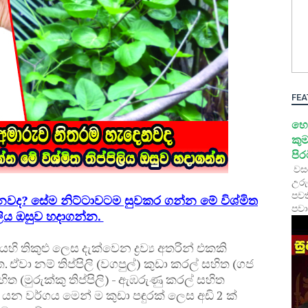
FEA
හෙ
කුම
පි
වස
උරු
පවත
වද? සේම නිට්ටාවටම සුවකර ගන්න මේ විශ්මිත
පවා
ිලිය ඔසුව හදාගන්න.
ි තිකුළු ලෙස දැක්වෙන ද්‍රව්‍ය අතරින් එකකි
වා නම් තිප්පිලි (වගපුල්) කුඩා කරල් සහිත (ගජ
හිත (මුරුක්කු තිප්පිලි) - ඇඹරුණු කරල් සහිත
 යන වර්ගය මෙන් ම කුඩා පඳුරක් ලෙස අඩි 2 ක්