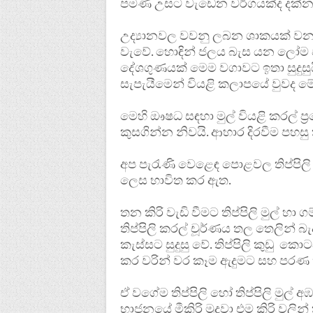
පමණ උසට වැඩෙන වර්ගයක්ද දක්න
උද්‍යානවල වවනු ලබන ශාකයක් වන තිප
වැවේ. හොඳින් ජලය බැස යන ලෝම ප
දේශගුණයක් මෙම වගාවට ඉතා සුදුසු
සැපැයීමෙන් වියළි කලාපයේ වුවද මේ
මෙහි ඖෂධ සඳහා මුල් වියළි කරල් ප්
කුසගින්න නිවයි. ආහාර දිරවීම පහසු
අප පැරැණි වෙළෙඳ පොළවල තිප්පිල
ලෙස භාවිත කර ඇත.
තන කිරි වැඩි වීමට තිප්පිලි මුල් හා
තිප්පිලි කරල් චූර්ණය තල තෙලින් බැ
කැස්සට සුදුසු වේ. තිප්පිලි කුඩු කො
කර වරින් වර කෑම ඇදුමට සහ පරණ කැ
ඒ වගේම තිප්පිලි හෝ තිප්පිලි මුල් 
භාජනයේ මීකිරි මුදවා එම කිරි වලින