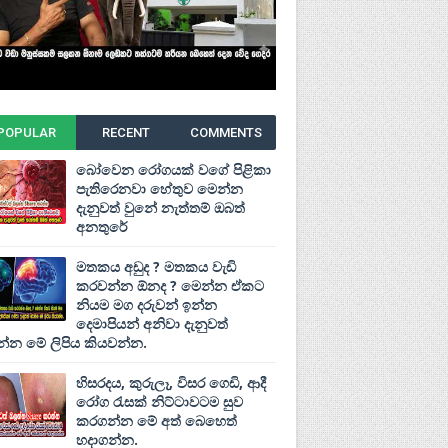
POPULAR
RECENT
COMMENTS
බෝවෙන රෝගයක් වගේ පිළිකා
පැතිරෙනවා හේතුව මෙන්න
දැනුවත් වුනේ නැත්තම් ඔබත්
අනතුරේ
මතකය අඩුද ? මතකය වැඩි
කරවන්න ඕනද ? මෙන්න ඒකට
නියම මග දරුවන් ඉන්න
දෙමාපියන් අනිවා දැනුවත්
්න මේ ලිපිය කියවන්න.
හිසරදය, කුරුලෑ, විසර ගෙඩි, ආදී
රෝග රැසක් නිට්ටාවටම සුව
කරගන්න මේ අත් බෙහෙත්
හදාගන්න.