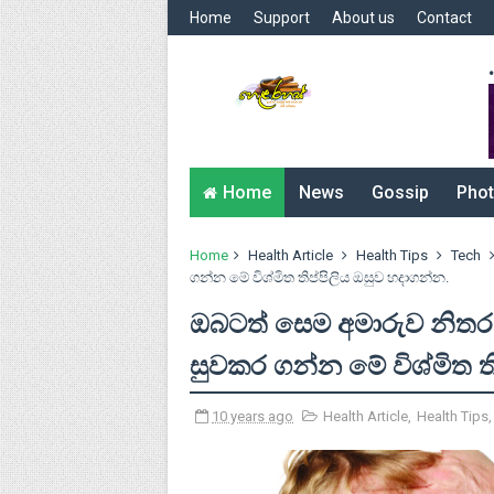
Home
Support
About us
Contact
.
Home
News
Gossip
Phot
Home
Health Article
Health Tips
Tech
ගන්න මේ විශ්මිත තිප්පිලිය ඔසුව හදාගන්න.
ඔබටත් සෙම අමාරුව නිත
සුවකර ගන්න මේ විශ්මිත ත
10 years ago
Health Article
,
Health Tips