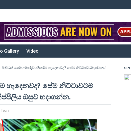
o Gallery
Video
ඔබටත් සෙම අමාරුව නිතරම හැදෙනවද? සේම නිට්ටාවටම සුවකර
SP
රම හැදෙනවද? සේම නිට්ටාවටම
ිප්පිලිය ඔසුව හදාගන්න.
,
Tech