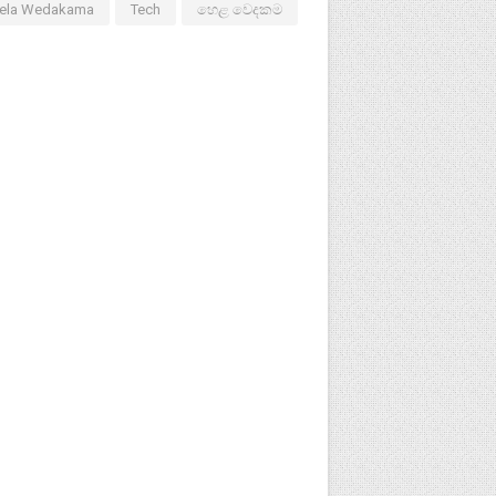
ela Wedakama
Tech
හෙළ වෙදකම