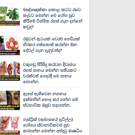
මඤ්ඤොක්‌කා කොළ කටට රසට
කෑවට මෙන්න මෙ රෝග සුව
කිරීමේ විශ්මිත රහස් ගැන දන්නේ
කවුද?
රඹුටන් ඇටයක් වෙරළු ගෙඩියක්
හිරකර ගත්තොත් කරන්න ඕන
දේවල් ගැන දැනුවත්ද?
වකුගඩු පිරිසිදු කරවන දිව්‍යමය
රහස් පානය මෙන්න සතියකට
වරක්වත් ගෙදරදී මෙ පානය
බොන්න.
ඇසේ ඇතිවෙන නගනය
ඉක්මනින් හොද කර ගන්න මේ
ස්වභාවික ඔසුව හදාගන්න.
ගෑස්ට්‍රික් (ආමාශයේ දැවිල්ල)
රෝගය ස්වාභාවිකවම සුව
කරගන්න මෙන්න අත්දුටු ඖෂධීය