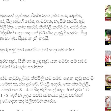
 රසයෙන් යුක්තය. විරේචනය, ස්වාසය, කැස්ස,
ශස්, පිලාවෙහි දෝෂ, ආමවාත, නැසීම කරයි. අමු
ප්පිලි පිත කෝප කරයි. තිප්පිලි කරපිංචා, අරළු එක
කින් හලා හදාගත් චූර්ණය උණු දිය සමග මිශ්‍ර
ණ හා බඩ පිපුම නැති කරයි.
ා ඉගුරු කුඩු කර කෝපි මෙන් සාදා බොන්න.
ුඩු, අරළු කුඩු, සීනි හා ෂලඳ කුඩු යන මේවා සම සමව
නා වරින් වර ලේප කරන්න.
ම කටුවැල්බටු තිප්පිලි සම සමව ගෙන කුඩු කර මී
මෙන් කැස්ස දුරුවේ. වියළි ඉඟුරු, කොත්තමල්ලි,
තුර පත 8 – 4 ට සිඳ බැදි හාල් කලං 6 ක් දමා 1 ට
ත 1 / 2 බැගින් උදය සවස පානයට සුදුසු වන්නේ
ේ අතු බෙදෙන කඳ සිලින්ඩරාකාරය.