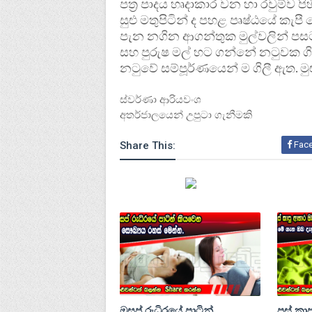
පත්‍ර පාදය හෘදාකාර වන හා රවුම්ව ප
සුළු මතුපිටින් ද පහළ පෘෂ්ඨයේ කැපී
පැන නගින ආගන්තුක මුල්වලින් පසට 
සහ පුරුෂ මල් හට ගන්නේ නටුවක ගිලී
නටුවේ සම්පූර්ණයෙන් ම ගිලී ඇත. මු
ස්වර්ණා ආරියවංශ
අතර්ජාලයෙන් උපුටා ගැනීමකි
Share This:
Fac
ඔසප් රුධිරයේ පාටින්
පුස් ක