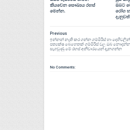
කියවෙන සෞඛ්‍යය රහස්
ඔබට ම
මෙන්න.
රෝග හ
දැනුවත
Previous
ඉන්නන් නැති කර ගන්න ගම්මිරිස් හා දෙහිවලින්
පත්‍යක්ෂ බෙහෙතක් ගම්මිරිස් වල ඔබ නොදන්න
සැගවුණු මේ රහස් අනිවාරයෙන් දැනගන්න
No Comments: