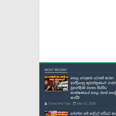
MOST RECENT
හෙළ වෙදකම යටපත් කරන
ඉන්දියානු කුමන්ත්‍රණය? රංජන
මුහන්දිරම් මහතා පිරමිඩ
තාක්ෂණයේ හෙළ රහස් හෙළ
කරයි!
Tricks And Tips
Mar 23, 2026
මෙන්න මේ දේවල් හරියට 