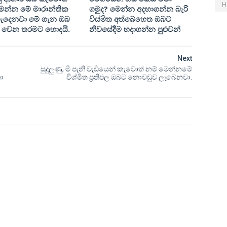
H
ෙන්න මේ මාරාන්තික
ගමුද? මෙන්න අදහාගන්න බැරි
ැදෙනවා මේ ගැන ඔබ
විස්මිත අත්බෙහෙත ඔබට
් වෙන තරමට හොදයි.
නිවසේදීම හදාගන්න පුළුවන්
Next
සුදුලුණු, මී පැනි වැඩියෙන් කැවොත් නම් මෙන්නමේ
ා
විශ්මිත ප්‍රතිඵල ඔබට නොවඩුව ලැබෙනවා.