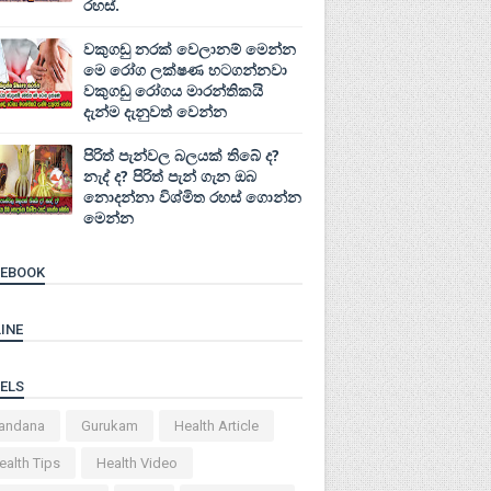
රහස්.
වකුගඩු නරක් වෙලානම් මෙන්න
මෙ රෝග ලක්ෂණ හටගන්නවා
වකුගඩු රෝගය මාරන්තිකයි
දැන්ම දැනුවත් වෙන්න
පිරිත් පැන්වල බලයක් තිබේ ද?
නැද් ද? පිරිත් පැන් ගැන ඔබ
නොදන්නා විශ්මිත රහස් ගොන්න
මෙන්න
CEBOOK
INE
ELS
andana
Gurukam
Health Article
ealth Tips
Health Video