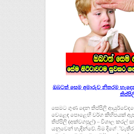
ඔබටත් සෙම අමාරුව නිතරම හැදෙන
තිප්ප
සෙමට ගුණ දෙන තිප්පිලි ආයුර්වේදයෙහ
වෙළෙඳ පොළෙහි වර්ග කිහිපයක් ඇත. ඒ
තිප්පිලි (අක්වගපුල්) – විශාල කරල් ස
යනුවෙන් හැඳින්වේ. බිම දිගේ්වැතිර