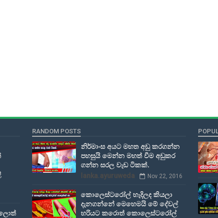
RANDOM POSTS
POPUL
නිර්මාංස අයට මහත අඩු කරගන්න
්
පහසුයි මෙන්න මහත් වීම අඩුකර
ගන්න සරල වැඩ ටිකක්.
ි
lanka.ayuruweda
Nov 22, 2016
කොලෙස්ටරෝල් හැදිලද කියලා
දැනගන්නේ මෙහෙමයි මේ දේවල්
කලොත්
හරියට කරොත් කොලෙස්ටරෝල්