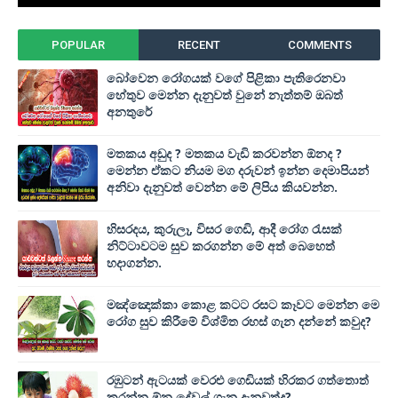
POPULAR
RECENT
COMMENTS
බෝවෙන රෝගයක් වගේ පිළිකා පැතිරෙනවා
හේතුව මෙන්න දැනුවත් වුනේ නැත්තම් ඔබත්
අනතුරේ
මතකය අඩුද ? මතකය වැඩි කරවන්න ඕනද ?
මෙන්න ඒකට නියම මග දරුවන් ඉන්න දෙමාපියන්
අනිවා දැනුවත් වෙන්න මේ ලිපිය කියවන්න.
හිසරදය, කුරුලෑ, විසර ගෙඩි, ආදී රෝග රැසක්
නිට්ටාවටම සුව කරගන්න මේ අත් බෙහෙත්
හදාගන්න.
මඤ්ඤොක්‌කා කොළ කටට රසට කෑවට මෙන්න මෙ
රෝග සුව කිරීමේ විශ්මිත රහස් ගැන දන්නේ කවුද?
රඹුටන් ඇටයක් වෙරළු ගෙඩියක් හිරකර ගත්තොත්
කරන්න ඕන දේවල් ගැන දැනුවත්ද?