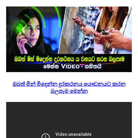
ඔබත් මින් මිදෙන්න දුරකථනය යෞවනයට කරන
බලපෑම මෙන්න