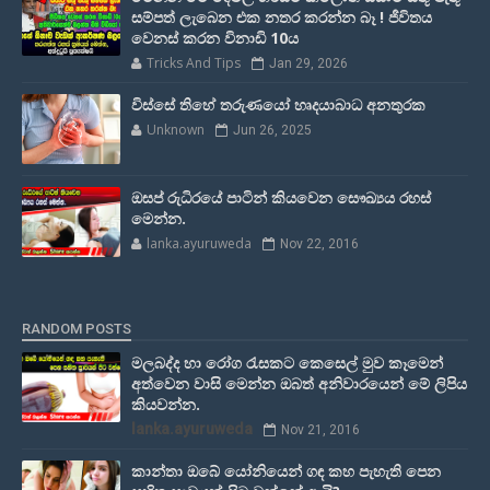
සම්පත් ලැබෙන එක නතර කරන්න බෑ ! ජීවිතය
වෙනස් කරන විනාඩි 10ය
Tricks And Tips
Jan 29, 2026
විස්සේ තිහේ තරුණයෝ හෘදයාබාධ අනතුරක
Unknown
Jun 26, 2025
ඔසප් රුධිරයේ පාටින් කියවෙන සෞඛ්‍යය රහස්
මෙන්න.
lanka.ayuruweda
Nov 22, 2016
RANDOM POSTS
මලබද්ද හා රෝග රැසකට කෙසෙල් මුව කෑමෙන්
අත්වෙන වාසි මෙන්න ඔබත් අනිවාරයෙන් මේ ලිපිය
කියවන්න.
lanka.ayuruweda
Nov 21, 2016
කාන්තා ඔබේ යෝනියෙන් ගඳ කහ පැහැති පෙන