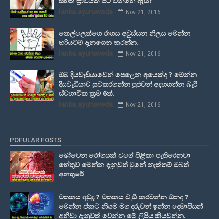
සහිත ස‍්‍රාවයක් පිට වන්නේ ඇයි?
lanka.ayuruweda
Nov 21, 2016
කෙල්ලෙක්ගෙ රාගය අවුස්සන නිලය මෙන්න
හරියටම දැනගෙන කරන්න.
lanka.ayuruweda
Nov 21, 2016
ඔබ දියවැඩියාවෙන් පෙලෙන අයෙක්ද ? මෙන්න
දියවැඩියාව සුවකරගන්න පුළුවන් අදහගන්න බැරි
ස්වභාවික ක්‍රම 6ක්.
lanka.ayuruweda
Nov 21, 2016
POPULAR POSTS
බෝවෙන රෝගයක් වගේ පිළිකා පැතිරෙනවා
හේතුව මෙන්න දැනුවත් වුනේ නැත්තම් ඔබත්
අනතුරේ
මතකය අඩුද ? මතකය වැඩි කරවන්න ඕනද ?
මෙන්න ඒකට නියම මග දරුවන් ඉන්න දෙමාපියන්
අනිවා දැනුවත් වෙන්න මේ ලිපිය කියවන්න.