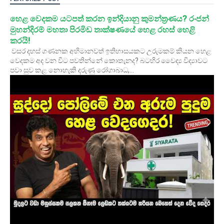
හෙළ වෙදකම යටපත් කරන ඉන්දියානු කුමන්ත්‍රණය? රංජන්
මුහන්දිරම් මහතා පිරමිඩ තාක්ෂණයේ හෙළ රහස් හෙළි
කරයි!
වසර දහස් ගණනක අභිමානවත් ඉතිහාසයකට උරුමකම් කියන හෙළ
වෙදකම අද වන විට පවතින්නේ කොතැනද? බටහිර වෛද්‍ය විද්‍යාවට
පවා සුව කළ නොහැකි දරුණු රෝගාබාධ,...