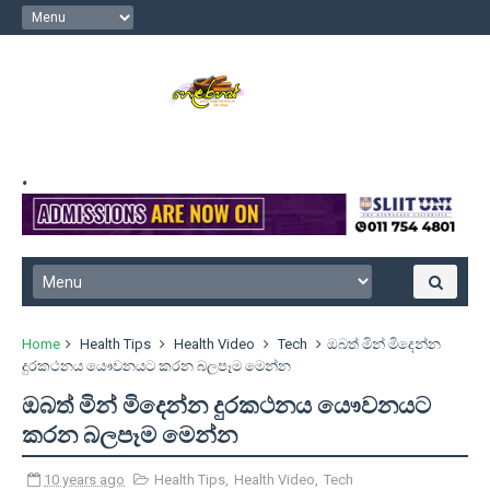
.
Home
Health Tips
Health Video
Tech
ඔබත් මින් මිදෙන්න
දුරකථනය යෞවනයට කරන බලපෑම මෙන්න
ඔබත් මින් මිදෙන්න දුරකථනය යෞවනයට
කරන බලපෑම මෙන්න
10 years ago
Health Tips
,
Health Video
,
Tech