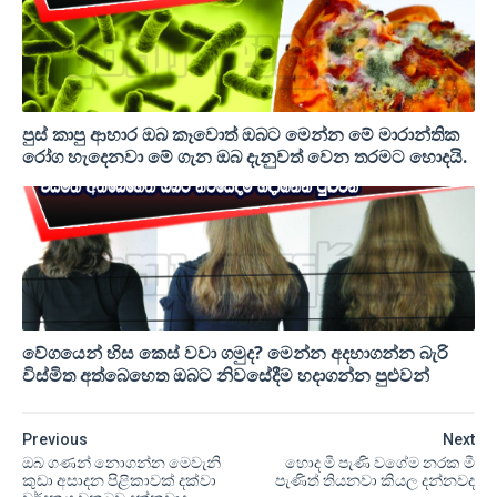
පුස් කාපු ආහාර ඔබ කෑවොත් ඔබට මෙන්න මේ මාරාන්තික
රෝග හැදෙනවා මේ ගැන ඔබ දැනුවත් වෙන තරමට හොදයි.
වේගයෙන් හිස කෙස් වවා ගමුද? මෙන්න අදහාගන්න බැරි
විස්මිත අත්බෙහෙත ඔබට නිවසේදීම හදාගන්න පුළුවන්
Previous
Next
ඔබ ගණන් නොගන්න මෙවැනි
හොද මී පැණි වගේම නරක මී
කුඩා අසාදන පිළිකාවක් දක්වා
පැණිත් තියනවා කියල දන්නවද