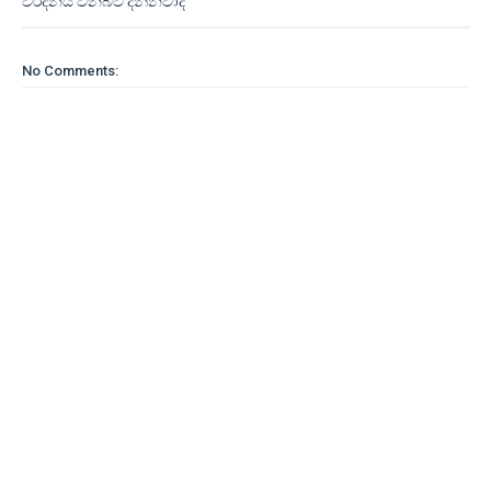
වර්දනය වනබව දන්නවාද
No Comments: