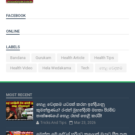
FACEBOOK
ONLINE
LABELS
Bandana
Gurukam
Health Article
Health Tips
Health Video
Hela Wedakama
Tech
හෙළ වෙදකම
MOST RECENT
හෙළ වෙදකම යටපත් කරන ඉන්දියානු
කුමන්ත්‍රණය? රංජන් මුහන්දිරම් මහතා පිරමිඩ
තාක්ෂණයේ හෙළ රහස් හෙළි කරයි!
Tricks And Tips
Mar 23, 2026
මෙන්න මේ දේවල් හරියට කලොත් ඔයාට සීතූ පැතූ