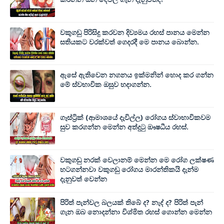
වකුගඩු පිරිසිදු කරවන දිව්‍යමය රහස් පානය මෙන්න
සතියකට වරක්වත් ගෙදරදී මෙ පානය බොන්න.
ඇසේ ඇතිවෙන නගනය ඉක්මනින් හොද කර ගන්න
මේ ස්වභාවික ඔසුව හදාගන්න.
ගෑස්ට්‍රික් (ආමාශයේ දැවිල්ල) රෝගය ස්වාභාවිකවම
සුව කරගන්න මෙන්න අත්දුටු ඖෂධීය රහස්.
වකුගඩු නරක් වෙලානම් මෙන්න මෙ රෝග ලක්ෂණ
හටගන්නවා වකුගඩු රෝගය මාරන්තිකයි දැන්ම
දැනුවත් වෙන්න
පිරිත් පැන්වල බලයක් තිබේ ද? නැද් ද? පිරිත් පැන්
ගැන ඔබ නොදන්නා විශ්මිත රහස් ගොන්න මෙන්න