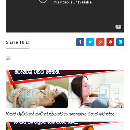
Share This:
ඔසප් රුධිරයේ පාටින් කියවෙන සෞඛ්‍යය රහස් මෙන්න.